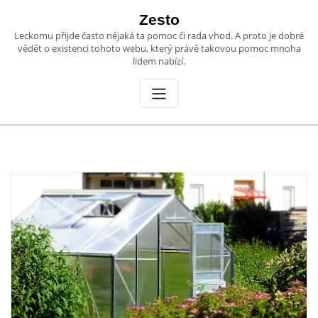
Skip
Zesto
to
Leckomu přijde často nějaká ta pomoc či rada vhod. A proto je dobré
content
vědět o existenci tohoto webu, který právě takovou pomoc mnoha
lidem nabízí.