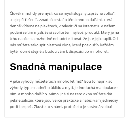
Člověk mnohdy přemýšlí, co se myslí slogany „správná volba“,
„nejlepší řešení“, „snadná cesta“ a těmi mnoha dalšími, která
denně vídáme na plakátech, v televizi či na internetu. V našem
podání se tím myslí, že si zvolíte ten nejlepší produkt, který je na
trhu nabízen a rozhodně nebudete litovat, že jste jej koupili. Od
nás můžete zakoupit
plastová okna
, která poslouží v každém
bytě i domě stejně a budou vám k dispozici po mnoho let.
Snadná manipulace
A jaké výhody můžete těch mnoho let mít? Jsou to například
výhody typu snadného úklidu a mytí, jednoduchá manipulace s
nimi a mnoho dalšího. Mimo jiné si na tato okna můžete dát
pěkné žaluzie, které jsou velice praktické a nabízí vám jedinečný
pocit bezpečí. Zkuste to s námi, protože to je správná volba!