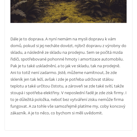
Dále je to doprava. A nyní nemám na mysli dopravu k vám
domů, pokud si jej necháte dovézt, nýbrž dopravu z výrobny do
skladu, a následně ze skladu na prodejnu. Sem se počítá mzda
řidiči, spotřebované pohonné hmoty i amortizace automobilu.
Pak je tu také uskladnění, a to jak ve skladu, tak na prodejně.
Ani to totiž není zadarmo. Jistě, můžeme namítnout, že zde
skleník jen tak leží, avšak i zde je potřeba udržovat stálou
teplotu a také určitou čistotu, a zároveň se zde také svítí, takže
stoupá i spotřeba elektřiny.
V neposlední řadě je zde zisk firmy. I
to je důležitá položka, neboť bez vytváření zisku nemůže firma
fungovat. A za tohle vše samozřejmě platíme my, coby koncový
zákazník. A je to něco, co bychom si měli uvědomit.