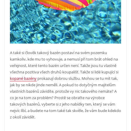
A také si člověk takový bazén postaví na svém pozemku
kamkoliv, kde mu to vyhovuje, a nemusí při tom brát ohled na
veřejnost, které tento bazén určen není. Takže jsou tu vlastně
všechna pozitiva všech druhů koupališť.
Takže si lidé kupující si
kopané bazény
prokazují dobrou službu. Mohou se tu mít tak,
jak by se nikde jinde neměli. A pokud to dotyčným majitelům
vlastních bazénů závidíte, protože vy nic takového nemáte? A
co je na tom za problém? Prostě se obraťte na výrobce
takových bazénů, vyberte si z jeho nabídky ten, který se vám
nejvíc líbí, a budete na tom také tak skvěle, že vám bude kdekdo
z okolí závidět.