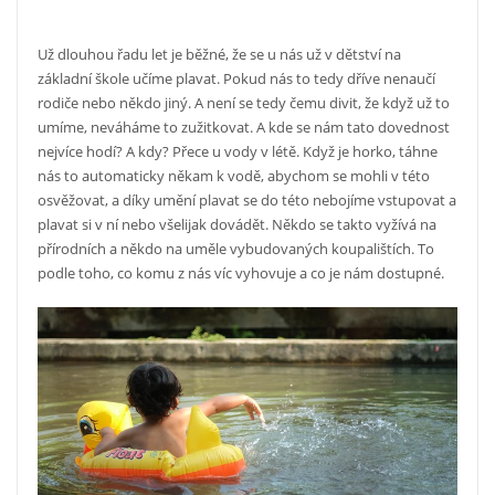
Už dlouhou řadu let je běžné, že se u nás už v dětství na
základní škole učíme plavat. Pokud nás to tedy dříve nenaučí
rodiče nebo někdo jiný. A není se tedy čemu divit, že když už to
umíme, neváháme to zužitkovat. A kde se nám tato dovednost
nejvíce hodí? A kdy? Přece u vody v létě. Když je horko, táhne
nás to automaticky někam k vodě, abychom se mohli v této
osvěžovat, a díky umění plavat se do této nebojíme vstupovat a
plavat si v ní nebo všelijak dovádět.
Někdo se takto vyžívá na
přírodních a někdo na uměle vybudovaných koupalištích. To
podle toho, co komu z nás víc vyhovuje a co je nám dostupné.