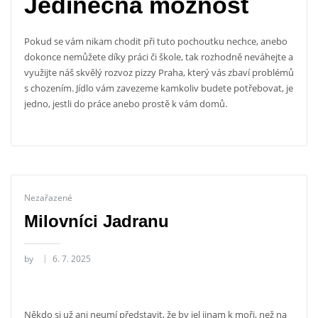
Jedinečná možnost
Pokud se vám nikam chodit při tuto pochoutku nechce, anebo
dokonce nemůžete díky práci či škole, tak rozhodně neváhejte a
využijte náš skvělý
rozvoz pizzy Praha
, který vás zbaví problémů
s chozením. Jídlo vám zavezeme kamkoliv budete potřebovat, je
jedno, jestli do práce anebo prostě k vám domů.
Nezařazené
Milovníci Jadranu
by
6. 7. 2025
Někdo si už ani neumí představit, že by jel jinam k moři, než na