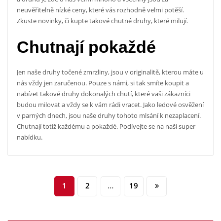
neuvěřitelně nízké ceny, které vás rozhodně velmi potěší.
Zkuste novinky, či kupte takové chutné druhy, které milují.
Chutnají pokaždé
Jen naše druhy točené zmrzliny, jsou v originalitě, kterou máte u
nás vždy jen zaručenou. Pouze s námi, si tak smíte koupit a
nabízet takové druhy dokonalých chutí, které vaši zákazníci
budou milovat a vždy se k vám rádi vracet. Jako ledové osvěžení
v parných dnech, jsou naše druhy tohoto mlsání k nezaplacení.
Chutnají totiž každému a pokaždé. Podívejte se na naši super
nabídku.
Stránkování
1
2
…
19
příspěvků