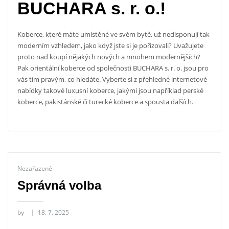
BUCHARA s. r. o.!
Koberce, které máte umístěné ve svém bytě, už nedisponují tak
moderním vzhledem, jako když jste si je pořizovali? Uvažujete
proto nad koupí nějakých nových a mnohem modernějších?
Pak orientální koberce od společnosti BUCHARA s. r. o. jsou pro
vás tím pravým, co hledáte. Vyberte si z přehledné internetové
nabídky takové luxusní koberce, jakými jsou například perské
koberce, pakistánské či turecké koberce a spousta dalších.
Nezařazené
Správná volba
by
18. 7. 2025