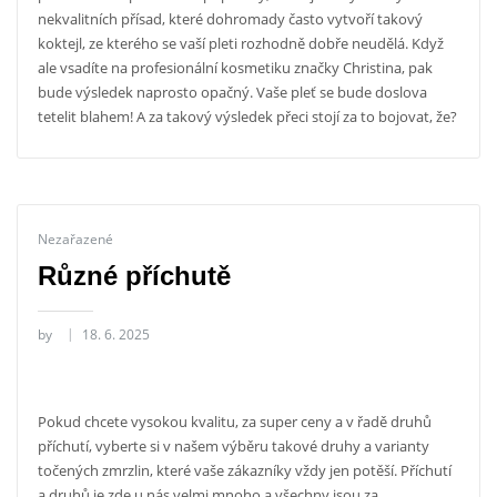
nekvalitních přísad, které dohromady často vytvoří takový
koktejl, ze kterého se vaší pleti rozhodně dobře neudělá. Když
ale vsadíte na profesionální kosmetiku značky Christina, pak
bude výsledek naprosto opačný. Vaše pleť se bude doslova
tetelit blahem! A za takový výsledek přeci stojí za to bojovat, že?
Nezařazené
Různé příchutě
by
18. 6. 2025
Pokud chcete vysokou kvalitu, za super ceny a v řadě druhů
příchutí, vyberte si v našem výběru takové druhy a varianty
točených zmrzlin
, které vaše zákazníky vždy jen potěší. Příchutí
a druhů je zde u nás velmi mnoho a všechny jsou za