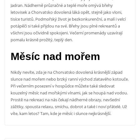
Jadran. Nádherně průzračné a teplé moře omývá břehy
letovisek a
Chorvatsko dovolená
láká opět, stejně jako vloni,
tisíce turistů. Podmořský život je bezkonkurenční, a malí i velcí
potápěči si také přijdou na své. Břehy jsou plné rekreantů a
všichni jsou očividně spokojeni. Večerní promenády uzavírají
pomalu krásně prožitý, teplý den.
Měsíc nad mořem
Nikdy nevíte, zda je na Chorvatsko dovolená krásnější západ
slunce nad mořem nebo brzký ranní východ zlatavého kotouče.
Při večerním posezení v hospůdce můžete také sledovat
kouzelný měsíc nad mořskými vlnami, jak se houpá nad vodou.
Prostě na rekreaci na nás čekají nádherné obrazy, nevšední
zážitky, spousta relaxu, smíchu, dobrot a také i noví přátelé. Už
víte, kam letos? Tam, kde je měsíc i slunce nejkrásnější.