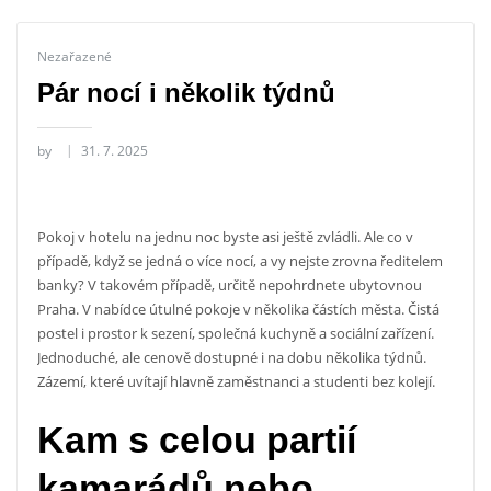
Nezařazené
Pár nocí i několik týdnů
by
31. 7. 2025
Pokoj v hotelu na jednu noc byste asi ještě zvládli. Ale co v
případě, když se jedná o více nocí, a vy nejste zrovna ředitelem
banky? V takovém případě, určitě nepohrdnete
ubytovnou
Praha
. V nabídce útulné pokoje v několika částích města. Čistá
postel i prostor k sezení, společná kuchyně a sociální zařízení.
Jednoduché, ale cenově dostupné i na dobu několika týdnů.
Zázemí, které uvítají hlavně zaměstnanci a studenti bez kolejí.
Kam s celou partií
kamarádů nebo