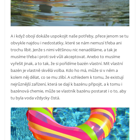
A i když obojí dokáže uspokojit naše potřeby, přece jenom se tu
obvykle najdou i nedostatky, které se nám nemusí třeba ani
trochu líbit. Jenže s nimi většinou nic nenaděláme, a tak je
musíme třeba i proti své vůli akceptovat. Anebo to musíme
vyřešit jinak, a to tak, že si pořídíme bazén vlastní.
Mít vlastní
bazén je vlastně skvělá volba. Kdo ho má, může si v něm a
kolem něj dělat, co se mu zlíbí. A vzhledem k tomu, že existují
nejrůznější zařízení, která se dají k bazénu připojit, a k tomu i
bazénová chemie, může se vlastník bazénu postarat i o to, aby
tu byla voda vždycky čistá.