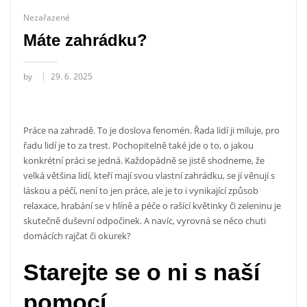
Nezařazené
Máte zahrádku?
by
29. 6. 2025
Práce na zahradě. To je doslova fenomén. Řada lidí ji miluje, pro
řadu lidí je to za trest. Pochopitelně také jde o to, o jakou
konkrétní práci se jedná. Každopádně se jistě shodneme, že
velká většina lidí, kteří mají svou vlastní zahrádku, se jí věnují s
láskou a péčí, není to jen práce, ale je to i vynikající způsob
relaxace, hrabání se v hlíně a péče o rašící květinky či zeleninu je
skutečně duševní odpočinek. A navíc, vyrovná se něco chuti
domácích rajčat či okurek?
Starejte se o ni s naší
pomocí