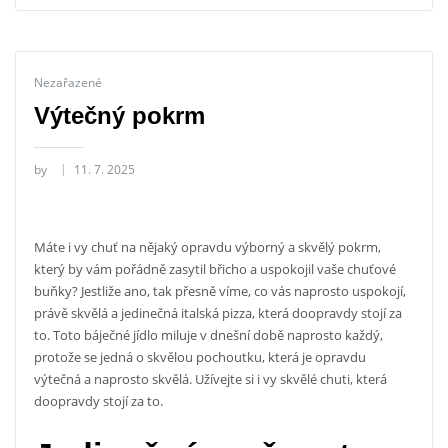
Nezařazené
Výtečný pokrm
by
11. 7. 2025
Máte i vy chuť na nějaký opravdu výborný a skvělý pokrm,
který by vám pořádně zasytil břicho a uspokojil vaše chuťové
buňky? Jestliže ano, tak přesně víme, co vás naprosto uspokojí,
právě skvělá a jedinečná italská pizza, která doopravdy stojí za
to. Toto báječné jídlo miluje v dnešní době naprosto každý,
protože se jedná o skvělou pochoutku, která je opravdu
výtečná a naprosto skvělá. Užívejte si i vy skvělé chuti, která
doopravdy stojí za to.