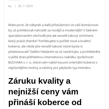
by
26. 7. 2025
Máte pocit, že nábytek a další příslušenství ve vaší domácnosti
by už potřebovali nahradit za novější a modernější? V žádném
specializovaném obchodě jste ale nenašli takový sortiment,
který právě sháníte? Potřebujete si pořídit nové a kvalitní
koberce, ale nikde jste nenašli takové, které byste si
představovali? Dalším hledáním se už nezdržujte, a prohlédněte
si ještě dnes přehlednou internetovou nabídku společnosti
BUCHARA s. r. o., která vám nabízí luxusní
orientální koberce
s
nejrůznějšími motivy a odstíny pro jakýkoliv typ interiéru.
Záruku kvality a
nejnižší ceny vám
přináší koberce od