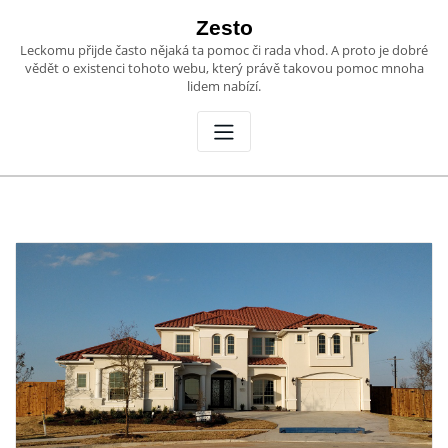
Skip
Zesto
to
Leckomu přijde často nějaká ta pomoc či rada vhod. A proto je dobré
content
vědět o existenci tohoto webu, který právě takovou pomoc mnoha
lidem nabízí.