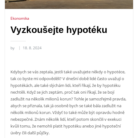
Ekonomika
Vyzkoušejte hypotéku
by
18. 8. 2024
Kdybych se vás zeptala, jestli také uvažujete někdy o hypotéce,
tak co byste mi odpověděli? V dnešní době lidé často uvažují o
hypotékách, ale také slýchám lidi, kteří říkají, že by hypotéku
nechtěli. Když se jich zeptám, proč tak oni říkají, že se bojí
zadlužit na několik milionů korun? Tohle je samozřejmě pravda,
abych se přiznala, tak já osobně bych se také bála zadlužit na
několik milionů korun. Vždyť to také může být opravdu hodně
nebezpečné. Znám několik lidí, kteří potom skončili v exekuci
kvůli tomu, že nemohli platit hypotéku anebo jiné hypoteční
úvěry čili další půjčky.