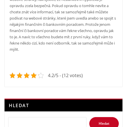
opravdu zcela bezpečná. Pokud opravdu o tomhle nevíte a
chcete znát více informací, tak se samozřejmě také můžete
podívat na webové stránky, které jsem uvedla anebo se spojit s
nějakým finančním či bankovním poradcem. Protože jenom
finanční či bankovní poradce vám řekne všechno, opravdu jak
to je. A navíc to všechno budete mít z první ruky, když vám to
řekne někdo cizí, kdo není odborník, tak se samozřejmě může i
mýlit.
4.2/5 - (12 votes)
HLEDAT
Hledat