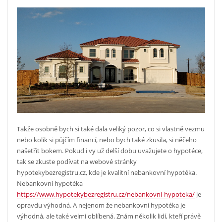
Takže osobně bych si také dala veliký pozor, co si vlastně vezmu
nebo kolik si půjčím financí, nebo bych také zkusila, si něčeho
našetřit bokem. Pokud i vy už delší dobu uvažujete o hypotéce,
tak se zkuste podívat na webové stránky
hypotekybezregistru.cz, kde je kvalitní nebankovní hypotéka.
Nebankovní hypotéka
https://www.hypotekybezregistru.cz/nebankovni-hypoteka/
je
opravdu výhodná. A nejenom že nebankovní hypotéka je
výhodná, ale také velmi oblíbená. Znám několik lidí, kteří právě