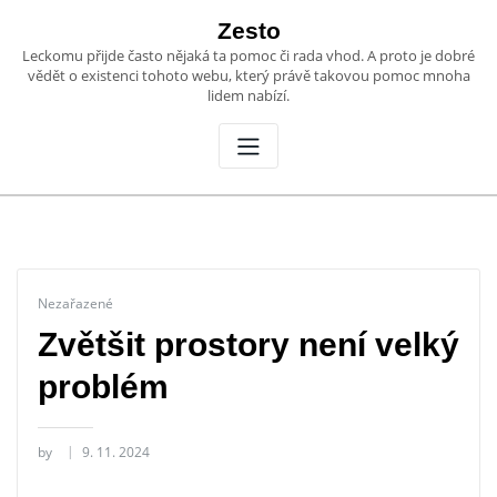
Skip
Zesto
to
Leckomu přijde často nějaká ta pomoc či rada vhod. A proto je dobré
content
vědět o existenci tohoto webu, který právě takovou pomoc mnoha
lidem nabízí.
Nezařazené
Zvětšit prostory není velký
problém
by
9. 11. 2024