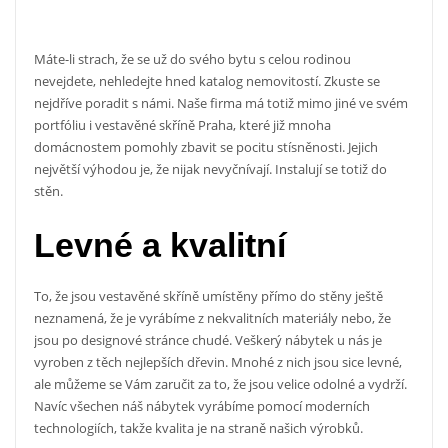
Máte-li strach, že se už do svého bytu s celou rodinou
nevejdete, nehledejte hned katalog nemovitostí. Zkuste se
nejdříve poradit s námi. Naše firma má totiž mimo jiné ve svém
portfóliu i
vestavěné skříně Praha
, které již mnoha
domácnostem pomohly zbavit se pocitu stísněnosti. Jejich
největší výhodou je, že nijak nevyčnívají. Instalují se totiž do
stěn.
Levné a kvalitní
To, že jsou vestavěné skříně umístěny přímo do stěny ještě
neznamená, že je vyrábíme z nekvalitních materiály nebo, že
jsou po designové stránce chudé. Veškerý nábytek u nás je
vyroben z těch nejlepších dřevin. Mnohé z nich jsou sice levné,
ale můžeme se Vám zaručit za to, že jsou velice odolné a vydrží.
Navíc všechen náš nábytek vyrábíme pomocí moderních
technologiích, takže kvalita je na straně našich výrobků.