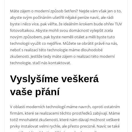
Máte zájem o moderní způsob šetření? Nejde vám však jen o to,
abyste svým počínáním ušetřili nějaké peníze navíc, ale rádi
byste i něco více, pak věřte, že ideálním krokem bude
ohřev TUV
fotovoltaikou
. Abyste mohli svou domácnost vylepšit zcela
novým způsobem, pak byste neměli otálet a měli byste tuto
technologii využít co nejdříve. Můžete se obrátit právě na nás,
neboť s realizací této technologie máme dlouhodobé
zkušenosti. Jestliže tedy máte zájem o realizaci této moderní
technologie, stačí nás kontaktovat.
Vyslyšíme veškerá
vaše přání
V oblasti moderních technologií máme navrch, oproti ostatním
firmám, které se realizacemi těchto prostředků zabývají. Máme
totiž mnohaleté zkušenosti, které nám dávají možnost veškeré
prvky instalovat velmi rychle, ale přesto precizně. Navíc se také