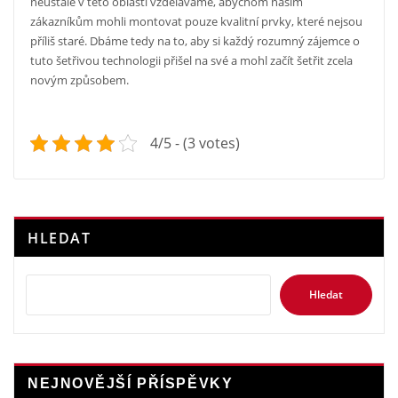
neustále v této oblasti vzděláváme, abychom našim
zákazníkům mohli montovat pouze kvalitní prvky, které nejsou
příliš staré. Dbáme tedy na to, aby si každý rozumný zájemce o
tuto šetřivou technologii přišel na své a mohl začít šetřit zcela
novým způsobem.
4/5 - (3 votes)
HLEDAT
Hledat
NEJNOVĚJŠÍ PŘÍSPĚVKY