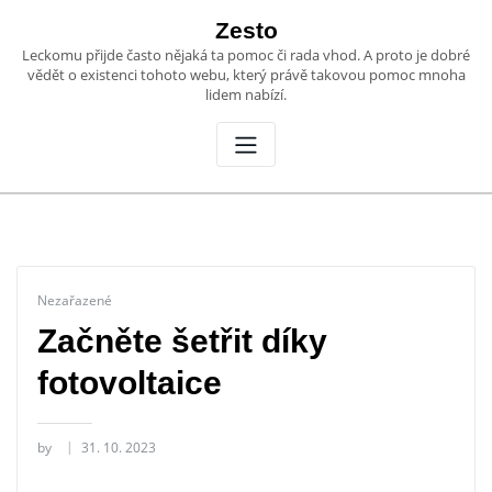
Skip
Zesto
to
Leckomu přijde často nějaká ta pomoc či rada vhod. A proto je dobré
content
vědět o existenci tohoto webu, který právě takovou pomoc mnoha
lidem nabízí.
Nezařazené
Začněte šetřit díky
fotovoltaice
by
31. 10. 2023