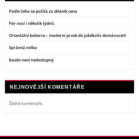
Podle čeho se počítá za skleník cena
Pár nocí i několik týdnů
Orientální koberce – moderní prvek do jakékoliv domácnosti!
Správná volba
Bazén není nedostupný
NEJNOVĚJŠÍ KOMENTÁŘE
Žádné komentáře.