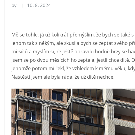
by
10. 8. 2024
Mě se tohle, já už kolikrát přemýšlím, že bych se také 
jenom tak s někým, ale zkusila bych se zeptat svého př
měsíců a myslím si, že ještě opravdu hodně brzy se bav
jsem se po dvou měsících ho zeptala, jestli chce dítě. 
jenomže potom mi řekl, že vzhledem k mému věku, kdy je
Naštěstí jsem ale byla ráda, že už dítě nechce.