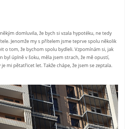
s někým domluvila, že bych si vzala hypotéku, ne tedy
ítele. Jenomže my s přítelem jsme teprve spolu několik
it o tom, že bychom spolu bydleli. Vzpomínám si, jak
On byl úplně v šoku, měla jsem strach, že mě opustí,
 mi pětatřicet let. Takže chápe, že jsem se zeptala.