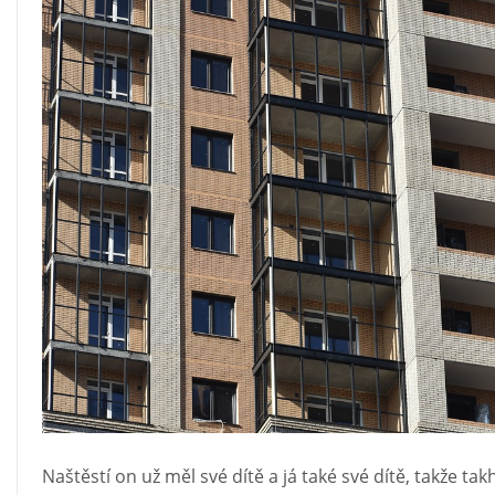
Naštěstí on už měl své dítě a já také své dítě, takže t