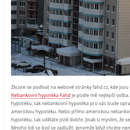
Zkuste se podívat na webové stránky fahd.cz, kde jsou
Nebankovní hypotéka Fahd
je podle mě nejlepší volba.
hypotéku, tak nebankovní hypotéka pro vás bude oprav
americkou hypotéku. Nebo přímo americkou nebankovn
hypotéku, tak uděláte jistě dobře. Jinak si myslím, že 
Mnoho lidí se bojí se zadlužit. Jenomže když chcete nem