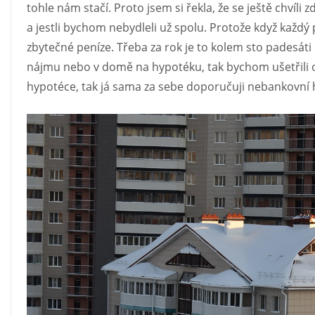
tohle nám stačí. Proto jsem si řekla, že se ještě chvíli 
a jestli bychom nebydleli už spolu. Protože když každý 
zbytečné peníze. Třeba za rok je to kolem sto padesáti
nájmu nebo v domě na hypotéku, tak bychom ušetřili o
hypotéce, tak já sama za sebe doporučuji nebankovní