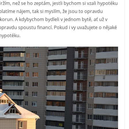
zdržím, než se ho zeptám, jestli bychom si vzali hypotéku
platíme nájem, tak si myslím, že jsou to opravdu
 korun. A kdybychom bydleli v jednom bytě, ať už v
pravdu spoustu financí. Pokud i vy uvažujete o nějaké
 hypotéku.