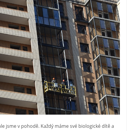
akhle jsme v pohodě. Každý máme své biologické dítě a