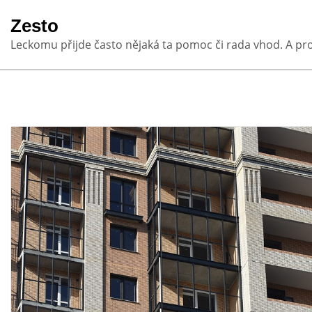
Skip
Zesto
to
Leckomu přijde často nějaká ta pomoc či rada vhod. A pr
content