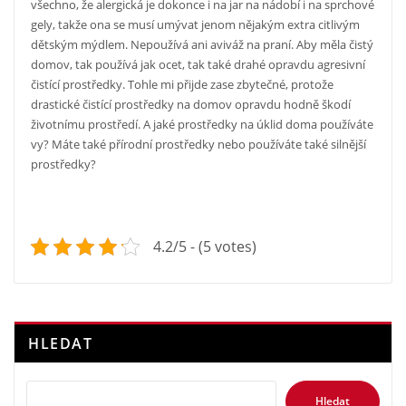
všechno, že alergická je dokonce i na jar na nádobí i na sprchové
gely, takže ona se musí umývat jenom nějakým extra citlivým
dětským mýdlem. Nepoužívá ani aviváž na praní. Aby měla čistý
domov, tak používá jak ocet, tak také drahé opravdu agresivní
čistící prostředky. Tohle mi přijde zase zbytečné, protože
drastické čistící prostředky na domov opravdu hodně škodí
životnímu prostředí. A jaké prostředky na úklid doma používáte
vy? Máte také přírodní prostředky nebo používáte také silnější
prostředky?
4.2/5 - (5 votes)
HLEDAT
Hledat