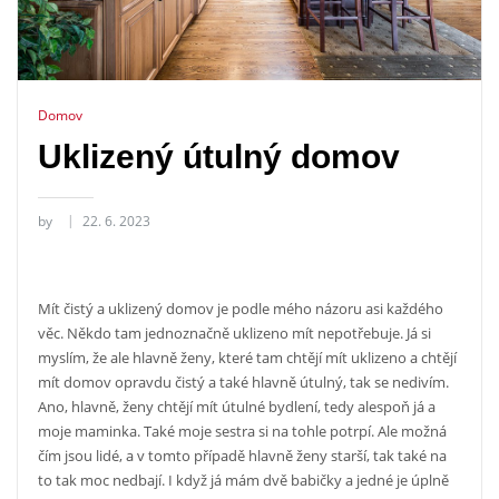
Domov
Uklizený útulný domov
by
22. 6. 2023
Mít čistý a uklizený domov je podle mého názoru asi každého
věc. Někdo tam jednoznačně uklizeno mít nepotřebuje. Já si
myslím, že ale hlavně ženy, které tam chtějí mít uklizeno a chtějí
mít domov opravdu čistý a také hlavně útulný, tak se nedivím.
Ano, hlavně, ženy chtějí mít útulné bydlení, tedy alespoň já a
moje maminka. Také moje sestra si na tohle potrpí. Ale možná
čím jsou lidé, a v tomto případě hlavně ženy starší, tak také na
to tak moc nedbají. I když já mám dvě babičky a jedné je úplně