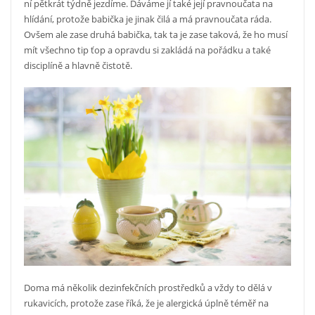
ní pětkrát týdně jezdíme. Dáváme jí také její pravnoučata na
hlídání, protože babička je jinak čilá a má pravnoučata ráda.
Ovšem ale zase druhá babička, tak ta je zase taková, že ho musí
mít všechno tip ťop a opravdu si zakládá na pořádku a také
disciplíně a hlavně čistotě.
Doma má několik dezinfekčních prostředků a vždy to dělá v
rukavicích, protože zase říká, že je alergická úplně téměř na