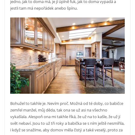
jedno, jak to doma má, je jí úplně fuk, jak to doma vypadá a
jestli tam má nepořádek anebo špínu.
Bohužel to takhle je. Nevím proč. Možná od té doby, co babičce
zemřel manžel, můj děda, tak ona se už asi na všechno
vykašlala. Alespoň ona mi takhle říká, že už na to kašle, že už jí
svět nebaví. Jsou to už tři roky a babička se s ním ještě nesmířila,
i když se snažíme, aby domov měla čistý a také veselý, proto za