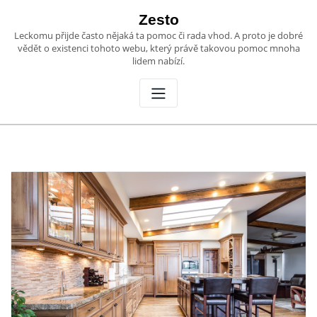
Skip
Zesto
to
Leckomu přijde často nějaká ta pomoc či rada vhod. A proto je dobré
content
vědět o existenci tohoto webu, který právě takovou pomoc mnoha
lidem nabízí.