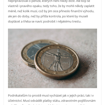
nepřipravovali o peníze, kterých není nikdy dost. Ale bojí se
vlastně i pravého opaku, tedy toho, že by mohli někdy zaplatit
méně, než kolik musí, což by jim sice přineslo finanční výhodu,
ale jen do doby, než by přišla kontrola, po které by museli
doplácet a třeba se navíc podrobit i nějakému trestu.
Podnikatelům to prostě musí vycházet jak v jejich práci, tak i v
účetnictví. Musí odvádět platby státu, zdravotním pojišťovnám