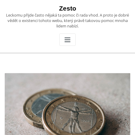
Skip
Zesto
to
Leckomu přijde často nějaká ta pomoc či rada vhod. A proto je dobré
content
vědět o existenci tohoto webu, který právě takovou pomoc mnoha
lidem nabízí.