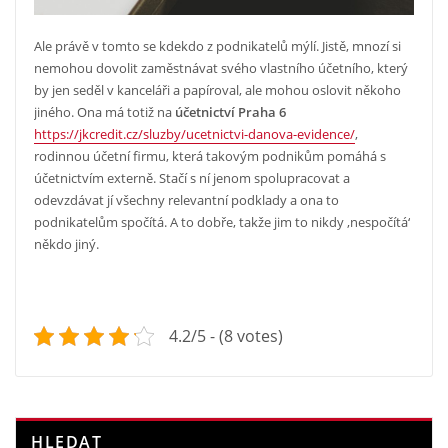
Ale právě v tomto se kdekdo z podnikatelů mýlí. Jistě, mnozí si
nemohou dovolit zaměstnávat svého vlastního účetního, který
by jen seděl v kanceláři a papíroval, ale mohou oslovit někoho
jiného. Ona má totiž na
účetnictví Praha 6
https://jkcredit.cz/sluzby/ucetnictvi-danova-evidence/
,
rodinnou účetní firmu, která takovým podnikům pomáhá s
účetnictvím externě. Stačí s ní jenom spolupracovat a
odevzdávat jí všechny relevantní podklady a ona to
podnikatelům spočítá. A to dobře, takže jim to nikdy ‚nespočítá‘
někdo jiný.
4.2/5 - (8 votes)
HLEDAT