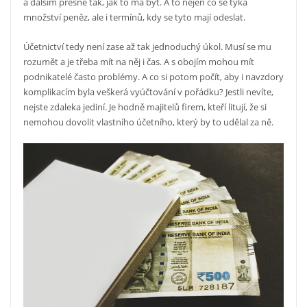
a dalším přesně tak, jak to má být. A to nejen co se týká
množství peněz, ale i termínů, kdy se tyto mají odeslat.
Účetnictví tedy není zase až tak jednoduchý úkol. Musí se mu
rozumět a je třeba mít na něj i čas. A s obojím mohou mít
podnikatelé často problémy. A co si potom počít, aby i navzdory
komplikacím byla veškerá vyúčtování v pořádku? Jestli nevíte,
nejste zdaleka jediní. Je hodně majitelů firem, kteří litují, že si
nemohou dovolit vlastního účetního, který by to udělal za ně.