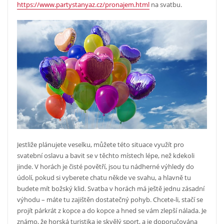
https://www.partystanyaz.cz/pronajem.html
na svatbu.
Jestliže plánujete veselku, můžete této situace využít pro
svatební oslavu a bavit se v těchto místech lépe, než kdekoli
jinde. V horách je čisté povětří, jsou tu nádherné výhledy do
údolí, pokud si vyberete chatu někde ve svahu, a hlavně tu
budete mít božský klid.
Svatba v horách má ještě jednu zásadní
výhodu – máte tu zajištěn dostatečný pohyb. Chcete-li, stačí se
projít párkrát z kopce a do kopce a hned se vám zlepší nálada. Je
známo, že horská turistika je skvělý sport, a je doporučována