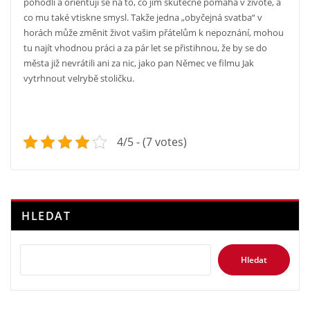
pohodlí a orientují se na to, co jim skutečně pomáhá v životě, a
co mu také vtiskne smysl.
Takže jedna „obyčejná svatba“ v
horách může změnit život vašim přátelům k nepoznání, mohou
tu najít vhodnou práci a za pár let se přistihnou, že by se do
města již nevrátili ani za nic, jako pan Němec ve filmu Jak
vytrhnout velrybě stoličku.
4/5 - (7 votes)
HLEDAT
Hledat