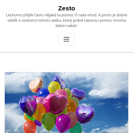
Skip
Zesto
to
Leckomu přijde často nějaká ta pomoc či rada vhod. A proto je dobré
content
vědět o existenci tohoto webu, který právě takovou pomoc mnoha
lidem nabízí.