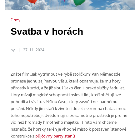
Firmy
Svatba v horách
by
27. 11. 2024
Znáte film „Jak vytrhnout velrybě stoličku“? Pan Němec zde
pronese jednu zajímavou větu, která oznamuje, že mu hory
přirostly k srdci, a že již slouží jako člen Horské služby řadu let.
Hory mívají magické schopnosti oslovit lidi, kteří obětují své
pohodlí a tráví tu většinu času, který zasvětí nesnadnému
poslání. Někdy jim stačí k životu i docela skromná chata a moc
toho nepotřebují. Uvědomují si, že samotné prostředí je pro ně
víc, než hromady hmotného majetku.
Tímto vám chceme
naznačit, že horský terén je vhodné místo k postavení stanové
konstrukce z
půjčovny party stanů