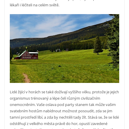
lékaři i léčiteli na celém světě.
Lidé žijící v horách se také dožívají vyššího věku, protože je jejich
organismus trénovaný a lépe čelí různým civilizačním
onemocněním. Vaše oslava pod party stanem tak může vašim
svatebním hostům nabídnout možnost posoudit, zda se jim
tamní prostředí líbí, a zda by nechtěli tady žít. Stává se, že se lidé
odstěhují z velkého města právě do hor, opustí zavedené