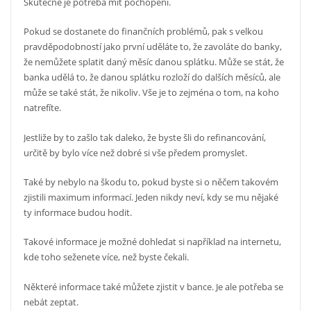
Skutečně je potřeba mít pochopení.
Pokud se dostanete do finančních problémů, pak s velkou
pravděpodobností jako první uděláte to, že zavoláte do banky,
že nemůžete splatit daný měsíc danou splátku. Může se stát, že
banka udělá to, že danou splátku rozloží do dalších měsíců, ale
může se také stát, že nikoliv. Vše je to zejména o tom, na koho
natrefíte.
Jestliže by to zašlo tak daleko, že byste šli do refinancování,
určitě by bylo více než dobré si vše předem promyslet.
Také by nebylo na škodu to, pokud byste si o něčem takovém
zjistili maximum informací. Jeden nikdy neví, kdy se mu nějaké
ty informace budou hodit.
Takové informace je možné dohledat si například na internetu,
kde toho seženete více, než byste čekali.
Některé informace také můžete zjistit v bance. Je ale potřeba se
nebát zeptat.