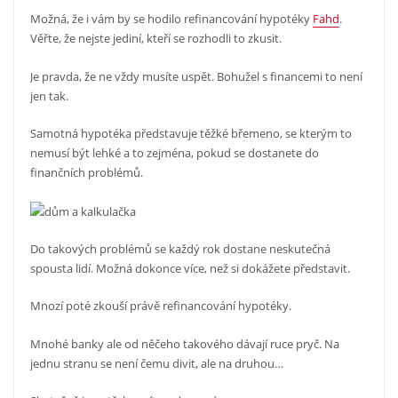
Možná, že i vám by se hodilo refinancování hypotéky
Fahd
.
Věřte, že nejste jediní, kteří se rozhodli to zkusit.
Je pravda, že ne vždy musíte uspět. Bohužel s financemi to není
jen tak.
Samotná hypotéka představuje těžké břemeno, se kterým to
nemusí být lehké a to zejména, pokud se dostanete do
finančních problémů.
Do takových problémů se každý rok dostane neskutečná
spousta lidí. Možná dokonce více, než si dokážete představit.
Mnozí poté zkouší právě refinancování hypotéky.
Mnohé banky ale od něčeho takového dávají ruce pryč. Na
jednu stranu se není čemu divit, ale na druhou…