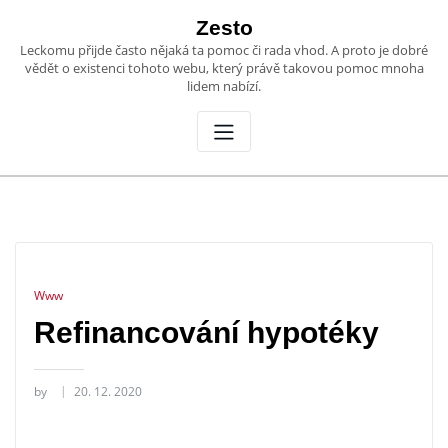
Skip
Zesto
to
Leckomu přijde často nějaká ta pomoc či rada vhod. A proto je dobré
content
vědět o existenci tohoto webu, který právě takovou pomoc mnoha
lidem nabízí.
Www
Refinancování hypotéky
by
20. 12. 2020