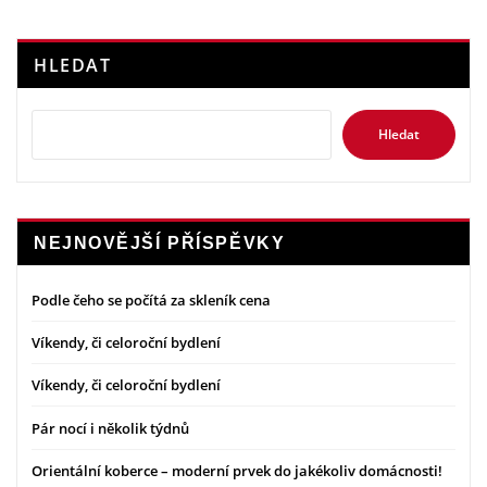
HLEDAT
Hledat
NEJNOVĚJŠÍ PŘÍSPĚVKY
Podle čeho se počítá za skleník cena
Víkendy, či celoroční bydlení
Víkendy, či celoroční bydlení
Pár nocí i několik týdnů
Orientální koberce – moderní prvek do jakékoliv domácnosti!