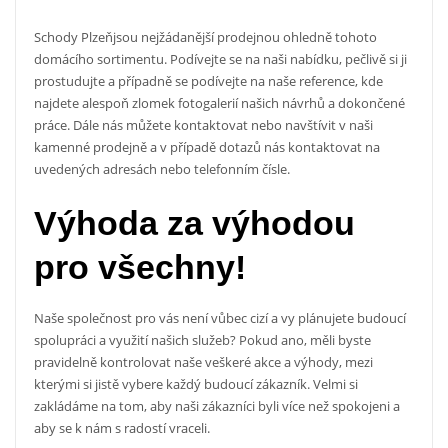
Schody Plzeň
jsou nejžádanější prodejnou ohledně tohoto
domácího sortimentu. Podívejte se na naši nabídku, pečlivě si ji
prostudujte a případně se podívejte na naše reference, kde
najdete alespoň zlomek fotogalerií našich návrhů a dokončené
práce. Dále nás můžete kontaktovat nebo navštívit v naši
kamenné prodejně a v případě dotazů nás kontaktovat na
uvedených adresách nebo telefonním čísle.
Výhoda za výhodou
pro všechny!
Naše společnost pro vás není vůbec cizí a vy plánujete budoucí
spolupráci a využití našich služeb? Pokud ano, měli byste
pravidelně kontrolovat naše veškeré akce a výhody, mezi
kterými si jistě vybere každý budoucí zákazník. Velmi si
zakládáme na tom, aby naši zákazníci byli více než spokojeni a
aby se k nám s radostí vraceli.