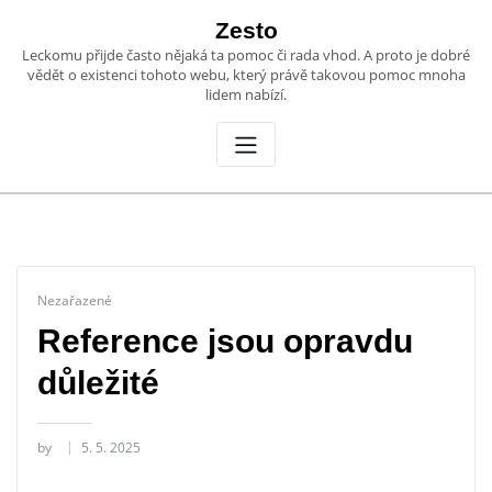
Skip
Zesto
to
Leckomu přijde často nějaká ta pomoc či rada vhod. A proto je dobré
content
vědět o existenci tohoto webu, který právě takovou pomoc mnoha
lidem nabízí.
Nezařazené
Reference jsou opravdu
důležité
by
5. 5. 2025