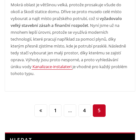
Mokrá oblast je většinou velká, protože prosakuje všude do
okolí a škodí statice domu. Dříve se proto muselo celé místo
vybourat a najít místo pražského potrubí, což si
vyžadovalo
velký stavební zásah a finanční rozpočet
. Nyní jsme už na
mnohem lepší úrovni, protože se využívá moderních
technologií, které pracují například za pomocí plynů, díky
kterým přesně zjistíme místo, kde je potrubí prasklé. Následně
tedy stačí vybourat jen malý prostor, díky kterému se zajistí
oprava. Výhody jsou proto nesporné, a proto vyhledávání
úniku vody
Kanalizace-instalateri
je vhodné pro každý problém
tohoto typu.
Stránkování
1
…
4
5
příspěvků