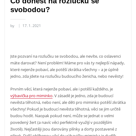
Co donést na rozlučku se
svobodou?
by
17. 1. 2021
Jste pozvaní na rozlučku se svobodou, ale nevíte, co oslavenci
máte darovat? Není problém! Máme pro vás ty nejlepší nápady,
které nejenže pobaví, ale potěší zkrátka všechny – a je úplně
jedno, zda jdete na rozlučku budoucího ženicha, nebo nevěsty!
Prvním věcí, která nejenže pobaví, ale i potěší každého, je
výbavička pro miminko
. V zásadě je jedno, zda je budoucí
nevěsta těhotná, nebo není, ale děti pro miminko potěší zkrátka
všechny! Pokud je budoucí nevěsta těhotná, věci se jim určitě
budou hodit. Naopak pokud není, může se jednat o velmi
povedený žert (a navíc věci perfektně využijí v pozdějším
životě). Nejčastěji jsou darovány plínky a dorty postavené z
plínek. Další oblíbenou věcí do výbavičky miminka je dudlík,