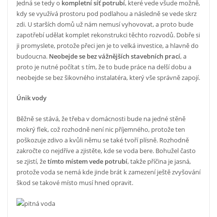
Jedná se tedy o
kompletní síť potrubí
, které vede všude možně,
kdy se využívá prostoru pod podlahou a následně se vede skrz
zdi. U starších domů už nám nemusí vyhovovat, a proto bude
zapotřebí udělat komplet rekonstrukci těchto rozvodů. Dobře si
ji promyslete, protože přeci jen je to velká investice, a hlavně do
budoucna.
Neobejde se bez vážnějších stavebních prací
, a
proto je nutné počítat s tím, že to bude práce na delší dobu a
neobejde se bez šikovného instalatéra, který vše správně zapojí.
Únik vody
Běžně se stává, že třeba v domácnosti bude na jedné stěně
mokrý flek, což rozhodně není nic příjemného, protože ten
poškozuje zdivo a kvůli němu se také tvoří plísně. Rozhodně
zakročte co nejdříve a zjistěte, kde se voda bere. Bohužel často
se zjistí, že
tímto místem vede potrubí
, takže příčina je jasná,
protože voda se nemá kde jinde brát k zamezení ještě zvyšování
škod se takové místo musí hned opravit.