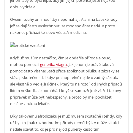
jenom aby to bylo lepší, aby jim jejich potence ještě nějakou
dobu vydržela.
Ovšem touhy ani modlitby nepomáhají. A ani na babské rady,
jež se dají často vyslechnout, se moc spoléhat nedá. A proto
nakonec přichází ke slovu věda. A medicína.
Když už mužům nestačí to, čím je obdařila příroda a osud,
mohou pomoci i
generika viagra
. Jak jenom je právě taková
pomoc často vítaná! Stačí přece spolknout pilulku a zázraky se
stávají skutečností. I když pochopitelně nejde o žádný zázrak,
ale vlastně o vedlejší účinek, který tu na rozdíl od jiných případů
lidem neškodí, ale pomáhá. I když se samozřejmě ví, že i takový
přípravek může být nebezpečný, a proto by měl pocházet
nejlépe z rukou lékaře.
Díky takovému afrodiziaku je muž mužem skutečně i tehdy, kdy
už by jím jinak rozhodnutím přírody neměl být. A může si tak i
nadále užívat to, co je pro něj od puberty často tím