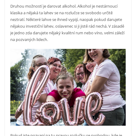
Druhou možností je darovat alkohol. Alkohol je nestárnoucí
klasika a nějaká ta lahev se na rozlučce se svobodo určitě
neztratí. Některé lahve se ihned vypijí, naopak pokud darujete
nějakou investiční lahev, oslavenec si ji jistě rád nechá. V zásadě
je jedno zda darujete nějaký kvalitní rum nebo víno, velmi záleží
na pozvaných lidech.
Pokud jste pozvaní na tu pravou rozlučku se svobodou, kde je