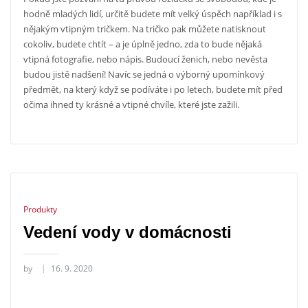
hodně mladých lidí, určitě budete mít velký úspěch například i s
nějakým vtipným tričkem. Na tričk
o pak můžete natisknout
cokoliv, budete chtít – a je úplně jedno, zda to bude nějaká
vtipná fotografie, nebo nápis. Budoucí ženich, nebo nevěsta
budou jistě nadšení! Navíc se jedná o výborný upomínkový
předmět, na který když se podíváte i po letech, budete mít před
očima ihned ty krásné a vtipné chvíle, které jste zažili.
Produkty
Vedení vody v domácnosti
by
16. 9. 2020