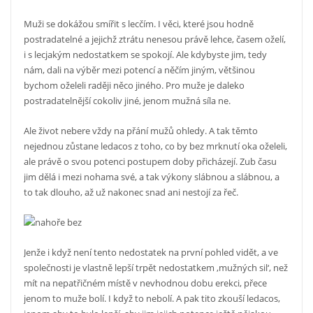
Muži se dokážou smířit s lecčím. I věci, které jsou hodně
postradatelné a jejichž ztrátu nenesou právě lehce, časem oželí,
i s lecjakým nedostatkem se spokojí. Ale kdybyste jim, tedy
nám, dali na výběr mezi potencí a něčím jiným, většinou
bychom oželeli raději něco jiného. Pro muže je daleko
postradatelnější cokoliv jiné, jenom mužná síla ne.
Ale život nebere vždy na přání mužů ohledy. A tak těmto
nejednou zůstane ledacos z toho, co by bez mrknutí oka oželeli,
ale právě o svou potenci postupem doby přicházejí. Zub času
jim dělá i mezi nohama své, a tak výkony slábnou a slábnou, a
to tak dlouho, až už nakonec snad ani nestojí za řeč.
Jenže i když není tento nedostatek na první pohled vidět, a ve
společnosti je vlastně lepší trpět nedostatkem ‚mužných sil‘, než
mít na nepatřičném místě v nevhodnou dobu erekci, přece
jenom to muže bolí. I když to nebolí. A pak tito zkouší ledacos,