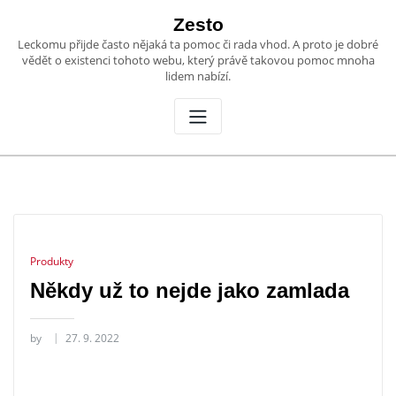
Skip
Zesto
to
Leckomu přijde často nějaká ta pomoc či rada vhod. A proto je dobré
content
vědět o existenci tohoto webu, který právě takovou pomoc mnoha
lidem nabízí.
Produkty
Někdy už to nejde jako zamlada
by
27. 9. 2022