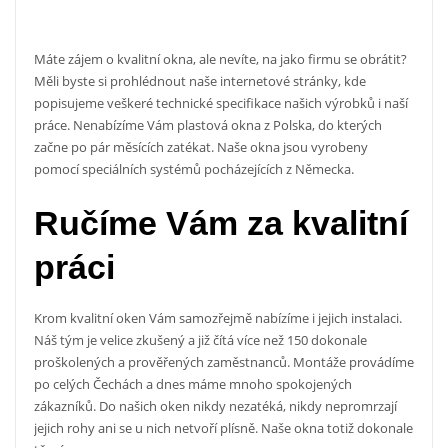
Máte zájem o kvalitní okna, ale nevíte, na jako firmu se obrátit?
Měli byste si prohlédnout naše internetové stránky, kde
popisujeme veškeré technické specifikace našich výrobků i naší
práce. Nenabízíme Vám
plastová okna
z Polska, do kterých
začne po pár měsících zatékat. Naše okna jsou vyrobeny
pomocí speciálních systémů pocházejících z Německa.
Ručíme Vám za kvalitní
práci
Krom kvalitní oken Vám samozřejmě nabízíme i jejich instalaci.
Náš tým je velice zkušený a již čítá více než 150 dokonale
proškolených a prověřených zaměstnanců. Montáže provádíme
po celých Čechách a dnes máme mnoho spokojených
zákazníků. Do našich oken nikdy nezatéká, nikdy nepromrzají
jejich rohy ani se u nich netvoří plísně. Naše okna totiž dokonale