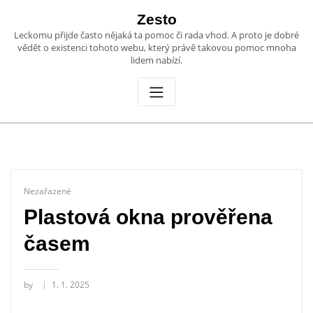
Skip
Zesto
to
Leckomu přijde často nějaká ta pomoc či rada vhod. A proto je dobré
content
vědět o existenci tohoto webu, který právě takovou pomoc mnoha
lidem nabízí.
Nezařazené
Plastová okna prověřena
časem
by
1. 1. 2025