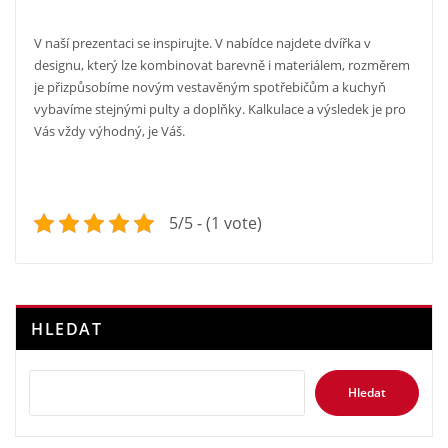
V naší prezentaci se inspirujte. V nabídce najdete dvířka v
designu, který lze kombinovat barevně i materiálem, rozměrem
je přizpůsobíme novým vestavěným spotřebičům a kuchyň
vybavíme stejnými pulty a doplňky. Kalkulace a výsledek je pro
Vás vždy výhodný, je Váš.
5/5 - (1 vote)
HLEDAT
Hledat