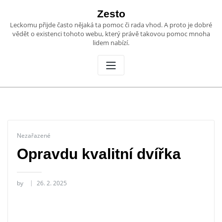
Skip
Zesto
to
Leckomu přijde často nějaká ta pomoc či rada vhod. A proto je dobré
content
vědět o existenci tohoto webu, který právě takovou pomoc mnoha
lidem nabízí.
Nezařazené
Opravdu kvalitní dvířka
by
26. 2. 2025