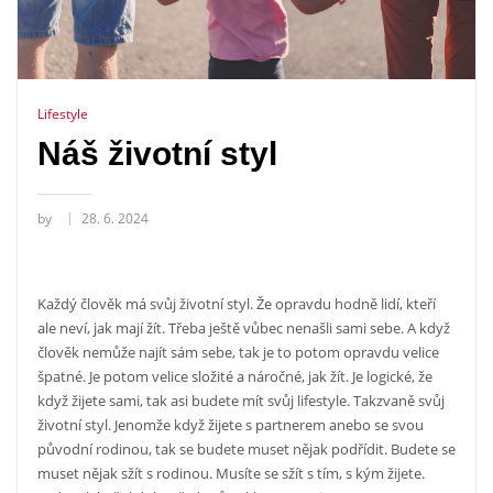
Lifestyle
Náš životní styl
by
28. 6. 2024
Každý člověk má svůj životní styl. Že opravdu hodně lidí, kteří
ale neví, jak mají žít. Třeba ještě vůbec nenašli sami sebe. A když
člověk nemůže najít sám sebe, tak je to potom opravdu velice
špatné. Je potom velice složité a náročné, jak žít. Je logické, že
když žijete sami, tak asi budete mít svůj lifestyle. Takzvaně svůj
životní styl. Jenomže když žijete s partnerem anebo se svou
původní rodinou, tak se budete muset nějak podřídit. Budete se
muset nějak sžít s rodinou. Musíte se sžít s tím, s kým žijete.