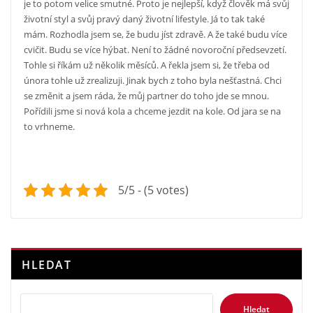
je to potom velice smutné. Proto je nejlepší, když člověk má svůj
životní styl a svůj pravý daný životní lifestyle. Já to tak také
mám. Rozhodla jsem se, že budu jíst zdravě. A že také budu více
cvičit. Budu se více hýbat. Není to žádné novoroční předsevzetí.
Tohle si říkám už několik měsíců. A řekla jsem si, že třeba od
února tohle už zrealizuji. Jinak bych z toho byla nešťastná. Chci
se změnit a jsem ráda, že můj partner do toho jde se mnou.
Pořídili jsme si nová kola a chceme jezdit na kole. Od jara se na
to vrhneme.
5/5 - (5 votes)
HLEDAT
Hledat