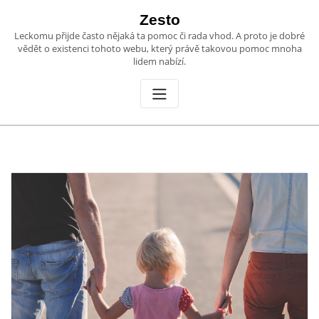
Skip
Zesto
to
Leckomu přijde často nějaká ta pomoc či rada vhod. A proto je dobré
content
vědět o existenci tohoto webu, který právě takovou pomoc mnoha
lidem nabízí.