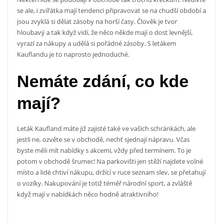
se ale, i zvířátka mají tendenci připravovat se na chudší období a
jsou zvyklá si dělat zásoby na horší časy. Člověk je tvor
hloubavý a tak když vidí, že něco někde mají o dost levnější,
vyrazí za nákupy a udělá si pořádné zásoby. S
letákem
Kauflandu
je to naprosto jednoduché.
Nemáte zdání, co kde
mají?
Leták Kaufland máte již zajisté také ve vašich schránkách, ale
jestli ne, ozvěte se v obchodě, nechť sjednají nápravu. Včas
byste měli mít nabídky s akcemi, vždy před termínem. To je
potom v obchodě šrumec! Na parkovišti jen stěží najdete volné
místo a lidé chtiví nákupu, držící v ruce seznam slev, se přetahují
o vozíky. Nakupování je totiž téměř národní sport, a zvláště
když mají v nabídkách něco hodně atraktivního!