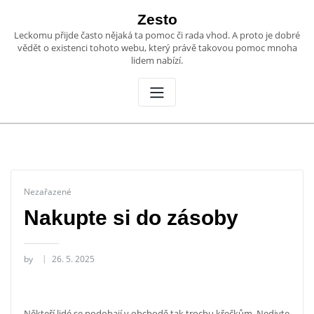
Skip
Zesto
to
Leckomu přijde často nějaká ta pomoc či rada vhod. A proto je dobré
content
vědět o existenci tohoto webu, který právě takovou pomoc mnoha
lidem nabízí.
Nezařazené
Nakupte si do zásoby
by
26. 5. 2025
Někteří lidé se podobají v obchodě tak trochu křečkům. Nedivte