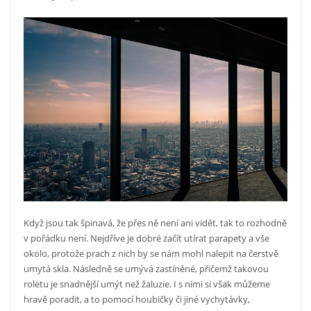
Když jsou tak špinavá, že přes ně není ani vidět, tak to rozhodně
v pořádku není. Nejdříve je dobré začít utírat parapety a vše
okolo, protože prach z nich by se nám mohl nalepit na čerstvě
umytá skla. Následně se umývá zastíněné, přičemž takovou
roletu je snadnější umýt než žaluzie. I s nimi si však můžeme
hravě poradit, a to pomocí houbičky či jiné vychytávky,