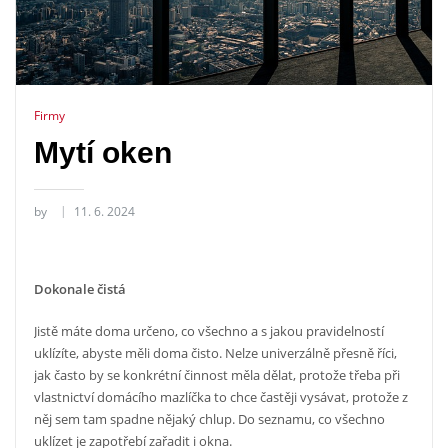
Firmy
Mytí oken
by
11. 6. 2024
Dokonale čistá
Jistě máte doma určeno, co všechno a s jakou pravidelností
uklízíte, abyste měli doma čisto. Nelze univerzálně přesně říci,
jak často by se konkrétní činnost měla dělat, protože třeba při
vlastnictví domácího mazlíčka to chce častěji vysávat, protože z
něj sem tam spadne nějaký chlup. Do seznamu, co všechno
uklízet je zapotřebí zařadit i okna.