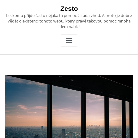
Skip
Zesto
to
Leckomu přijde často nějaká ta pomoc či rada vhod. A proto je dobré
content
vědět o existenci tohoto webu, který právě takovou pomoc mnoha
lidem nabízí.