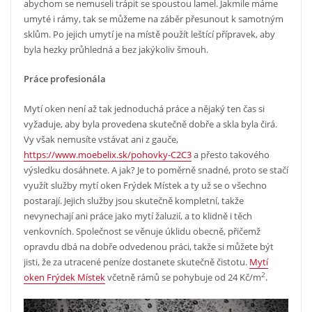
abychom se nemuseli trápit se spoustou lamel. Jakmile máme
umyté i rámy, tak se můžeme na záběr přesunout k samotným
sklům. Po jejich umytí je na místě použít leštící přípravek, aby
byla hezky průhledná a bez jakýkoliv šmouh.
Práce profesionála
Mytí oken není až tak jednoduchá práce a nějaký ten čas si
vyžaduje, aby byla provedena skutečně dobře a skla byla čirá.
Vy však nemusíte vstávat ani z gauče,
https://www.moebelix.sk/pohovky-C2C3
a přesto takového
výsledku dosáhnete. A jak? Je to poměrně snadné, proto se stačí
využít služby mytí oken Frýdek Místek a ty už se o všechno
postarají. Jejich služby jsou skutečně kompletní, takže
nevynechají ani práce jako mytí žaluzií, a to klidně i těch
venkovních. Společnost se věnuje úklidu obecně, přičemž
opravdu dbá na dobře odvedenou práci, takže si můžete být
jisti, že za utracené peníze dostanete skutečně čistotu.
Mytí
2
oken Frýdek Místek
včetně rámů se pohybuje od 24 Kč/m
.