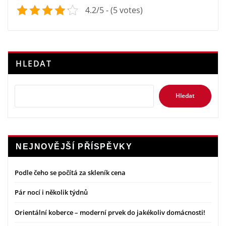
4.2/5 - (5 votes)
HLEDAT
Hledat
NEJNOVĚJŠÍ PŘÍSPĚVKY
Podle čeho se počítá za skleník cena
Pár nocí i několik týdnů
Orientální koberce – moderní prvek do jakékoliv domácnosti!