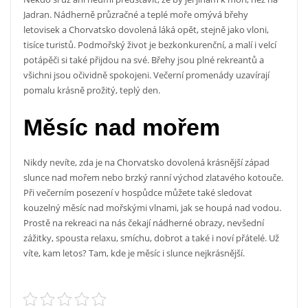
Jadran. Nádherně průzračné a teplé moře omývá břehy
letovisek a
Chorvatsko dovolená
láká opět, stejně jako vloni,
tisíce turistů. Podmořský život je bezkonkurenční, a malí i velcí
potápěči si také přijdou na své. Břehy jsou plné rekreantů a
všichni jsou očividně spokojeni. Večerní promenády uzavírají
pomalu krásně prožitý, teplý den.
Měsíc nad mořem
Nikdy nevíte, zda je na Chorvatsko dovolená krásnější západ
slunce nad mořem nebo brzký ranní východ zlatavého kotouče.
Při večerním posezení v hospůdce můžete také sledovat
kouzelný měsíc nad mořskými vlnami, jak se houpá nad vodou.
Prostě na rekreaci na nás čekají nádherné obrazy, nevšední
zážitky, spousta relaxu, smíchu, dobrot a také i noví přátelé. Už
víte, kam letos? Tam, kde je měsíc i slunce nejkrásnější.