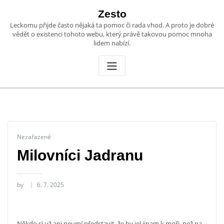
Skip
Zesto
to
Leckomu přijde často nějaká ta pomoc či rada vhod. A proto je dobré
content
vědět o existenci tohoto webu, který právě takovou pomoc mnoha
lidem nabízí.
Nezařazené
Milovníci Jadranu
by
6. 7. 2025
Někdo si už ani neumí představit, že by jel jinam k moři, než na