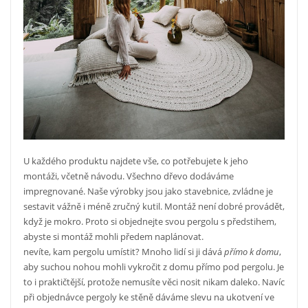
U každého produktu najdete vše, co potřebujete k jeho
montáži, včetně návodu. Všechno dřevo dodáváme
impregnované. Naše výrobky jsou jako stavebnice, zvládne je
sestavit vážně i méně zručný kutil. Montáž není dobré provádět,
když je mokro. Proto si objednejte svou pergolu s předstihem,
abyste si montáž mohli předem naplánovat.
nevíte, kam pergolu umístit? Mnoho lidí si ji dává
přímo k domu
,
aby suchou nohou mohli vykročit z domu přímo pod pergolu. Je
to i praktičtější, protože nemusíte věci nosit nikam daleko. Navíc
při objednávce pergoly ke stěně dáváme slevu na ukotvení ve