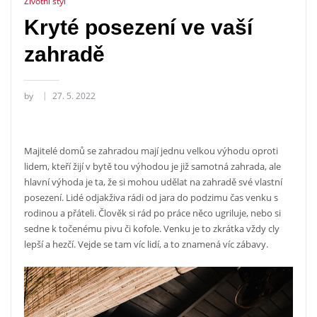
Životní styl
Kryté posezení ve vaší
zahradě
by
27. 5. 2022
Majitelé domů se zahradou mají jednu velkou výhodu oproti
lidem, kteří žijí v bytě tou výhodou je již samotná zahrada, ale
hlavní výhoda je ta, že si mohou udělat na zahradě své vlastní
posezení. Lidé odjakživa rádi od jara do podzimu čas venku s
rodinou a přáteli. Člověk si rád po práce něco ugriluje, nebo si
sedne k točenému pivu či kofole. Venku je to zkrátka vždy cly
lepší a hezčí. Vejde se tam víc lidí, a to znamená víc zábavy.