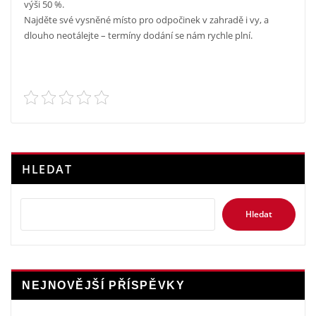
výši 50 %.
Najděte své vysněné místo pro odpočinek v zahradě i vy, a
dlouho neotálejte – termíny dodání se nám rychle plní.
HLEDAT
Hledat
NEJNOVĚJŠÍ PŘÍSPĚVKY