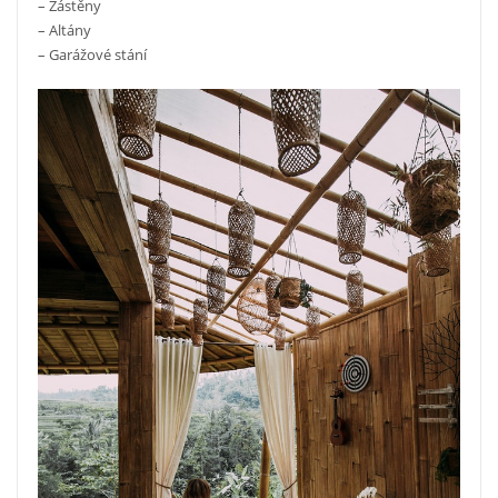
– Zástěny
– Altány
– Garážové stání