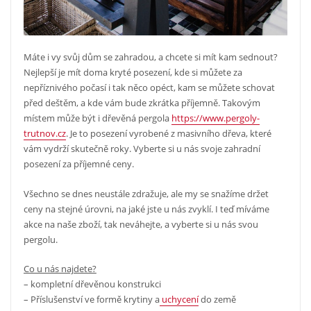
Máte i vy svůj dům se zahradou, a chcete si mít kam sednout?
Nejlepší je mít doma kryté posezení, kde si můžete za
nepříznivého počasí i tak něco opéct, kam se můžete schovat
před deštěm, a kde vám bude zkrátka příjemně. Takovým
místem může být i dřevěná pergola
https://www.pergoly-
trutnov.cz
. Je to posezení vyrobené z masivního dřeva, které
vám vydrží skutečně roky. Vyberte si u nás svoje zahradní
posezení za příjemné ceny.
Všechno se dnes neustále zdražuje, ale my se snažíme držet
ceny na stejné úrovni, na jaké jste u nás zvyklí. I teď míváme
akce na naše zboží, tak neváhejte, a vyberte si u nás svou
pergolu.
Co u nás najdete?
– kompletní dřevěnou konstrukci
– Příslušenství ve formě krytiny a
uchycení
do země