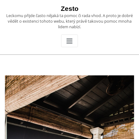
Skip
Zesto
to
Leckomu přijde často nějaká ta pomoc či rada vhod. A proto je dobré
content
vědět o existenci tohoto webu, který právě takovou pomoc mnoha
lidem nabízí.