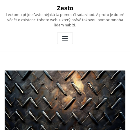
Skip
Zesto
to
Leckomu přijde často nějaká ta pomoc či rada vhod. A proto je dobré
content
vědět o existenci tohoto webu, který právě takovou pomoc mnoha
lidem nabízí.