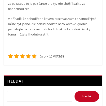
za pakatel, a to je pak šance pro ty, kdo chtějí kvalitu za
nádhernou cenu.
V případě, že nehodláte s kovem pracovat, vám to samozřejmě
může být jedno. Ale pokud hodláte něco kovové vyrobit,
pamatujte na to, že není obchodník jako obchodník. A díky
tomu můžete i hodně ušetřit.
5/5 - (2 votes)
HLEDAT
Hledat