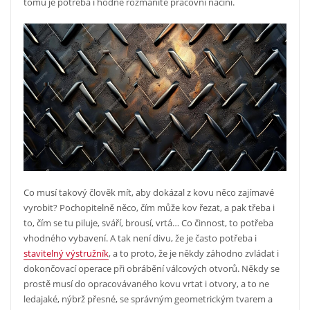
tomu je potřeba i hodně rozmanité pracovní náčiní.
Co musí takový člověk mít, aby dokázal z kovu něco zajímavé
vyrobit? Pochopitelně něco, čím může kov řezat, a pak třeba i
to, čím se tu piluje, sváří, brousí, vrtá… Co činnost, to potřeba
vhodného vybavení. A tak není divu, že je často potřeba i
stavitelný výstružník
, a to proto, že je někdy záhodno zvládat i
dokončovací operace při obrábění válcových otvorů. Někdy se
prostě musí do opracovávaného kovu vrtat i otvory, a to ne
ledajaké, nýbrž přesné, se správným geometrickým tvarem a