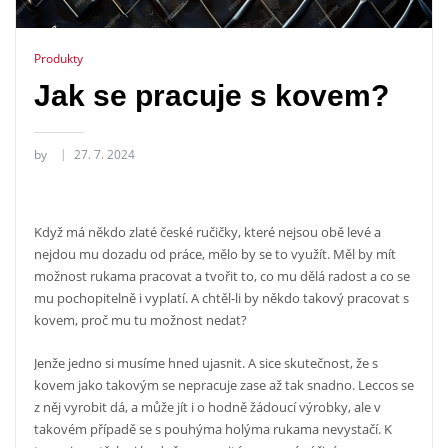
Produkty
Jak se pracuje s kovem?
by
27. 7. 2024
Když má někdo zlaté české ručičky, které nejsou obě levé a
nejdou mu dozadu od práce, mělo by se to využít. Měl by mít
možnost rukama pracovat a tvořit to, co mu dělá radost a co se
mu pochopitelně i vyplatí. A chtěl-li by někdo takový pracovat s
kovem, proč mu tu možnost nedat?
Jenže jedno si musíme hned ujasnit. A sice skutečnost, že s
kovem jako takovým se nepracuje zase až tak snadno. Leccos se
z něj vyrobit dá, a může jít i o hodně žádoucí výrobky, ale v
takovém případě se s pouhýma holýma rukama nevystačí. K