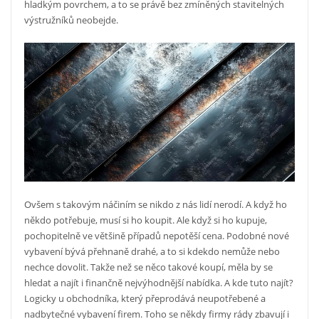
hladkým povrchem, a to se právě bez zmíněných stavitelných
výstružníků neobejde.
Ovšem s takovým náčiním se nikdo z nás lidí nerodí. A když ho
někdo potřebuje, musí si ho koupit. Ale když si ho kupuje,
pochopitelně ve většině případů nepotěší cena. Podobné nové
vybavení bývá přehnaně drahé, a to si kdekdo nemůže nebo
nechce dovolit. Takže než se něco takové koupí, měla by se
hledat a najít i finančně nejvýhodnější nabídka. A kde tuto najít?
Logicky u obchodníka, který přeprodává neupotřebené a
nadbytečné vybavení firem. Toho se někdy firmy rády zbavují i