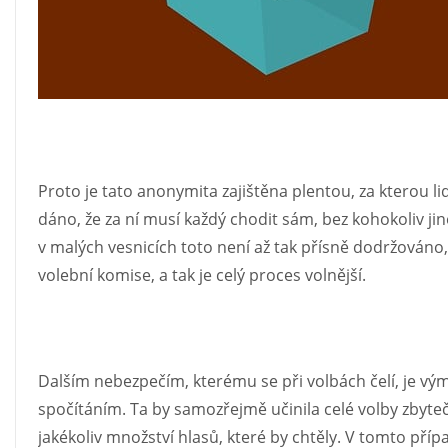
Proto je tato anonymita zajištěna plentou, za kterou li
dáno, že za ní musí každý chodit sám, bez kohokoliv jin
v malých vesnicích toto není až tak přísně dodržováno
volební komise, a tak je celý proces volnější.
Dalším nebezpečím, kterému se při volbách čelí, je výmě
spočítáním. Ta by samozřejmě učinila celé volby zbyte
jakékoliv množství hlasů, které by chtěly. V tomto př