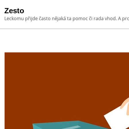
Skip
Zesto
to
Leckomu přijde často nějaká ta pomoc či rada vhod. A pr
content