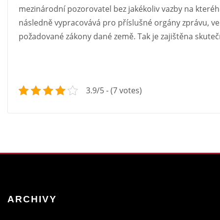
mezinárodní pozorovatel bez jakékoliv vazby na kteréhok
následně vypracovává pro příslušné orgány zprávu, ve 
požadované zákony dané země. Tak je zajištěna skutečně
3.9/5 - (7 votes)
ARCHIVY