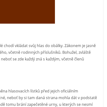
dé chodí vkládat svůj hlas do obálky. Zákonem je jasně
ého, včetně rodinných příslušníků. Bohužel, zvláště
, neboť se zde každý zná s každým, včetně členů
na hlasovacích lístků před jejich oficiálním
čné, neboť by si tam daná strana mohla dát v podstatě
ípadě tomu brání zapečetěné urny, u kterých se nesmí