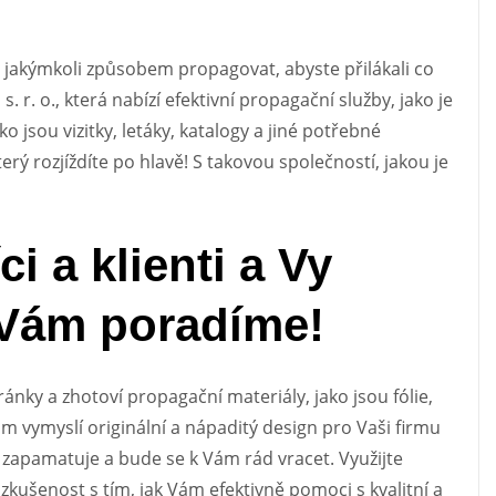
 ji jakýmkoli způsobem propagovat, abyste přilákali co
 r. o., která nabízí efektivní propagační služby, jako je
ako jsou vizitky, letáky, katalogy a jiné potřebné
terý rozjíždíte po hlavě! S takovou společností, jakou je
i a klienti a Vy
 Vám poradíme!
ránky a zhotoví propagační materiály, jako jsou fólie,
 Vám vymyslí originální a nápaditý design pro Vaši firmu
 zapamatuje a bude se k Vám rád vracet. Využijte
kušenost s tím, jak Vám efektivně pomoci s kvalitní a