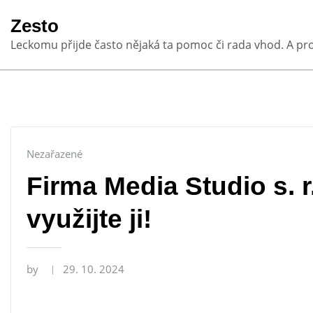
Skip
Zesto
to
Leckomu přijde často nějaká ta pomoc či rada vhod. A pr
content
Nezařazené
Firma Media Studio s. r
využijte ji!
by
29. 10. 2024